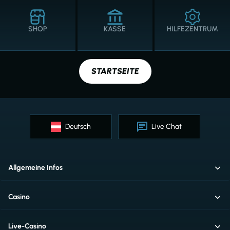
SHOP
KASSE
HILFEZENTRUM
STARTSEITE
Deutsch
Live Chat
Allgemeine Infos
Casino
Live-Casino