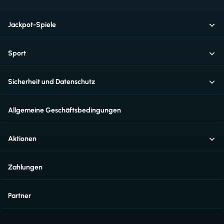
Jackpot-Spiele
Sport
Sicherheit und Datenschutz
Allgemeine Geschäftsbedingungen
Aktionen
Zahlungen
Partner