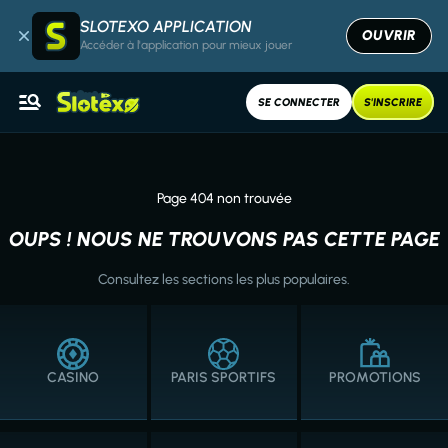
SLOTEXO APPLICATION
OUVRIR
Accéder à l'application pour mieux jouer
SE CONNECTER
S'INSCRIRE
Page 404 non trouvée
OUPS ! NOUS NE TROUVONS PAS CETTE PAGE
Consultez les sections les plus populaires.
CASINO
PARIS SPORTIFS
PROMOTIONS