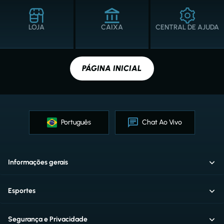
LOJA
CAIXA
CENTRAL DE AJUDA
PÁGINA INICIAL
Português
Chat Ao Vivo
Informações gerais
Esportes
Segurança e Privacidade