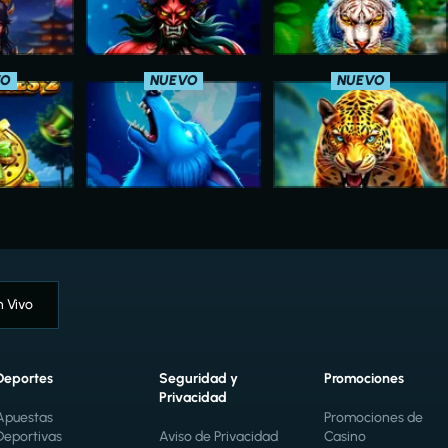
VO
NUEVO
NUEVO
ures 2
Midnight Pack - Hold & Hit
Majestic Jaguar
 Vivo
Deportes
Seguridad y
Promociones
Privacidad
Apuestas
Promociones de
Deportivas
Aviso de Privacidad
Casino