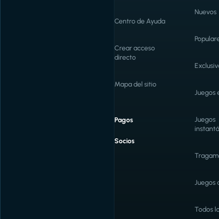
Nuevos
Centro de Ayuda
Popular
Crear acceso
directo
Exclusi
Mapa del sitio
Juegos 
Juegos
Pagos
instant
Socios
Tragam
Juegos 
Todos l