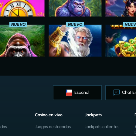
NUEVO
NUEVO
NUE
la Fury - Hold & Hit
Zeus Unchained - Hold & Hit
Book Of Irish Treas
Español
Chat En
Casino en vivo
Jackpots
ados
Juegos destacados
Jackpots calientes