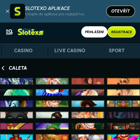
SLOTEXO APLIKACE
OTEVŘÍT
Vstupte do aplikace pro nejlepší hru
PŘIHLÁŠENÍ
REGISTRACE
CASINO
LIVE CASINO
SPORT
CALETA
Fright Night
Magic Forest
Feel The Music
Betina Bingo
Atomico Lotto
Frozen Fluffies
Lucky Express
Cruise of Fortune
Hallowinner
Bingo banana
Bingo Pirata
Hidden Kingdom
Cutey Cats
China Charms
Village Brewery
Bingo bruxaria
Lucky K
Bingo trevo de sorte
Banana Keno
Viking Madness
Pirates of Fortune
Dragon Rising
Hungry Chef
Wild Fruit