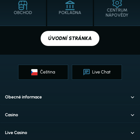
CENTRUM
OBCHOD
POKLADNA
NÁPOVĚDY
ÚVODNÍ STRÁNKA
Čeština
Live Chat
Obecné informace
Casino
Live Casino