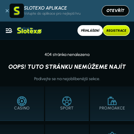
SLOTEXO APLIKACE
OTEVŘÍT
Vstupte do aplikace pro nejlepší hru
PŘIHLÁŠENÍ
REGISTRACE
404 stránka nenalezena
OOPS! TUTO STRÁNKU NEMŮŽEME NAJÍT
Podívejte se na nejoblíbenější sekce.
CASINO
SPORT
PROMOAKCE