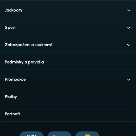
Jackpoty
Sport
Zabezpečení a soukromí
Podmínky a pravidla
Promoakce
Platby
Partneři