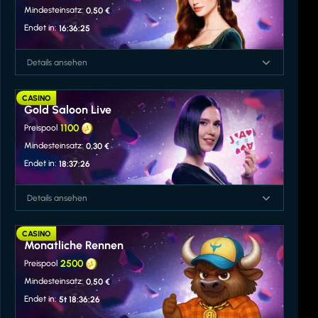
Mindesteinsatz:
0,50 €
Endet in:
16:36:25
Details ansehen
CASINO
Gold Saloon Live
1100
Preispool
Mindesteinsatz:
0,30 €
Endet in:
18:37:26
Details ansehen
CASINO
Monatliche Rennen
2500
Preispool
Mindesteinsatz:
0,50 €
Endet in:
5t 18:36:26