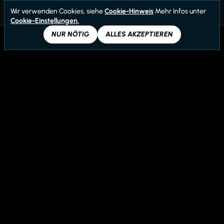
Wir verwenden Cookies, siehe
Cookie-Hinweis
Mehr Infos unter
Cookie-Einstellungen.
NUR NÖTIG
ALLES AKZEPTIEREN