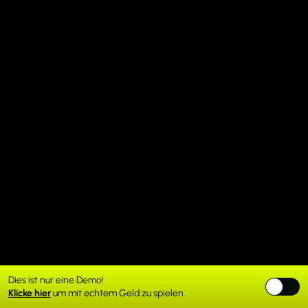
Dies ist nur eine Demo!
Klicke hier
um mit echtem Geld zu spielen.