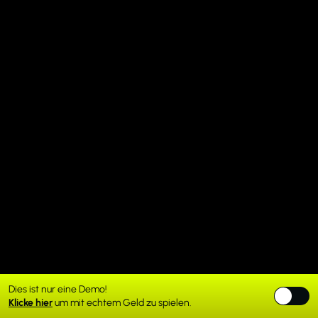
Dies ist nur eine Demo!
Klicke hier
um mit echtem Geld zu spielen.