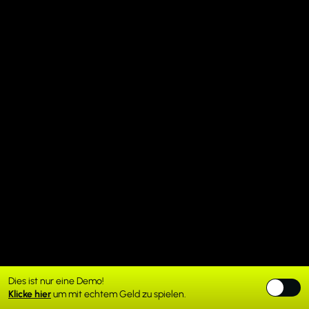
Dies ist nur eine Demo!
Klicke hier
um mit echtem Geld zu spielen.