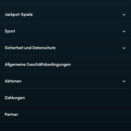
Jackpot-Spiele
Sport
Sicherheit und Datenschutz
Allgemeine Geschäftsbedingungen
Aktionen
Zahlungen
Partner