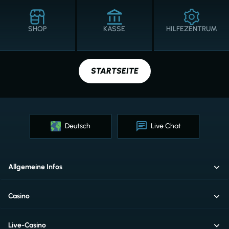
SHOP
KASSE
HILFEZENTRUM
STARTSEITE
Deutsch
Live Chat
Allgemeine Infos
Casino
Live-Casino