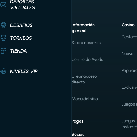
DEPORTES
VIRTUALES
DESAFÍOS
Información
Casino
general
Destac
TORNEOS
Sobre nosotros
TIENDA
Nuevos
Centro de Ayuda
Popular
NIVELES VIP
Crear acceso
directo
Exclusiv
Mapa del sitio
Juegos 
Juegos
Pagos
instant
Socios