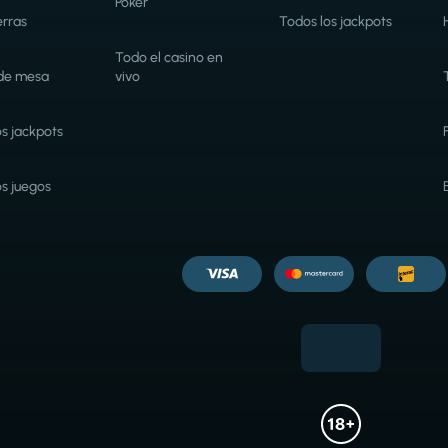
Póker
rras
Todos los jackpots
Todo el casino en
de mesa
vivo
os jackpots
os juegos