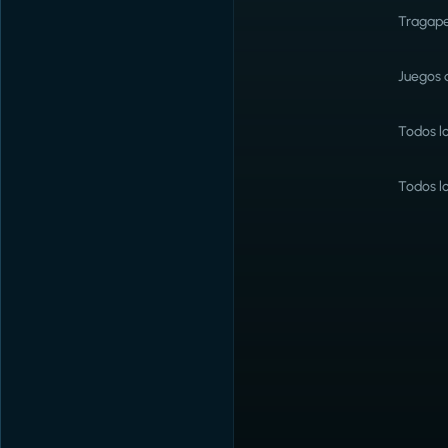
Tragape
Juegos 
Todos l
Todos l