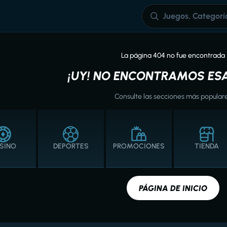
Juegos, Categorí
La página 404 no fue encontrada
¡UY! NO ENCONTRAMOS ES
Consulte las secciones más popular
SINO
DEPORTES
PROMOCIONES
TIENDA
PÁGINA DE INICIO