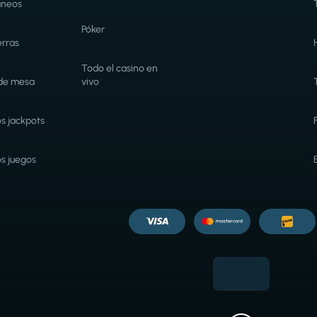
áneos
Póker
rras
Todo el casino en
de mesa
vivo
os jackpots
os juegos