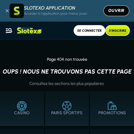
SLOTEXO APPLICATION
OUVRIR
Accéder à l'application pour mieux jouer
SE CONNECTER
S'INSCRIRE
Page 404 non trouvée
OUPS ! NOUS NE TROUVONS PAS CETTE PAGE
Consultez les sections les plus populaires.
CASINO
PARIS SPORTIFS
PROMOTIONS