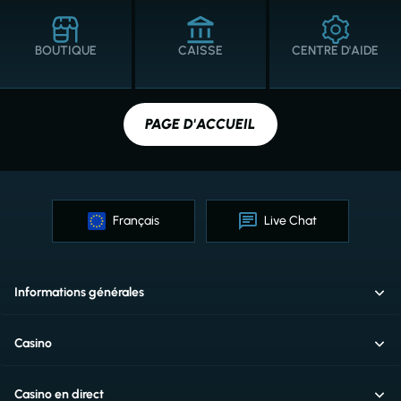
BOUTIQUE
CAISSE
CENTRE D'AIDE
PAGE D'ACCUEIL
Français
Live Chat
Informations générales
Casino
Casino en direct