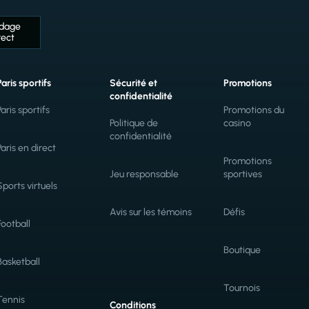
rdage
rect
Paris sportifs
Sécurité et
Promotions
confidentialité
Paris sportifs
Promotions du
Politique de
casino
confidentialité
Paris en direct
Promotions
Jeu responsable
sportives
Sports virtuels
Avis sur les témoins
Défis
Football
Boutique
Basketball
Tournois
Tennis
Conditions