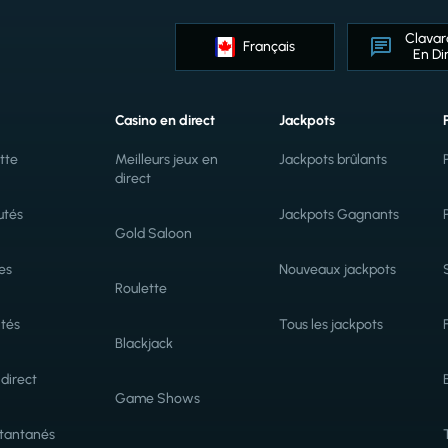
Clava
Français
En Di
Casino en direct
Jackpots
tte
Meilleurs jeux en
Jackpots brûlants
direct
utés
Jackpots Gagnants
Gold Saloon
es
Nouveaux jackpots
Roulette
ités
Tous les jackpots
Blackjack
direct
Game Shows
stantanés