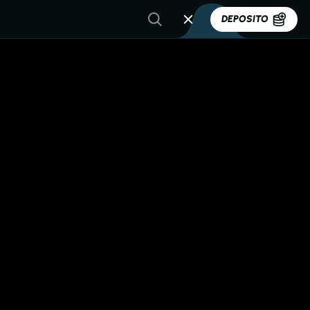
DEPOSITO