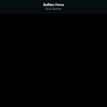
Buffalo Force
ELA Games