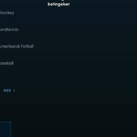
betingelser
shockey
ordtennis
merikansk Fotball
aseball
MER