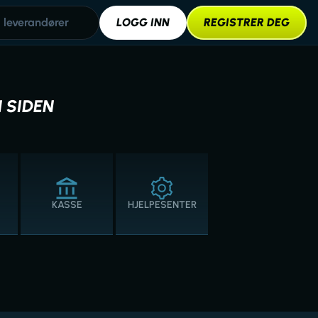
, leverandører
LOGG INN
REGISTRER DEG
N SIDEN
KASSE
HJELPESENTER