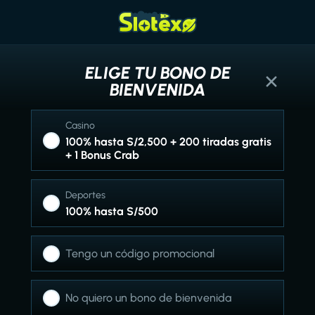
ELIGE TU BONO DE
BIENVENIDA
Casino
100% hasta S/2,500 + 200 tiradas gratis
+ 1 Bonus Crab
Deportes
100% hasta S/500
Tengo un código promocional
No quiero un bono de bienvenida