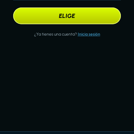
ELIGE
¿Ya tienes una cuenta?
Inicia sesión