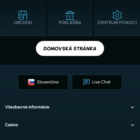
OBCHOD
POKLADŇA
CENTRUM POMOCI
DOMOVSKÁ STRÁNKA
Slovenčina
Live Chat
Všeobecné informácie
Casino