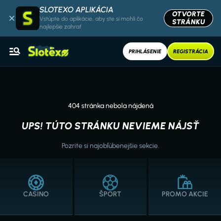
SLOTEXO APLIKÁCIA
OTVORTE
Vstúpte do aplikácie, aby ste si mohli čo
STRÁNKU
najlepšie zahrať
PRIHLÁSENIE
REGISTRÁCIA
404 stránka nebola nájdená
UPS! TÚTO STRÁNKU NEVIEME NÁJSŤ
Pozrite si najobľúbenejšie sekcie.
CASINO
ŠPORT
PROMO AKCIE