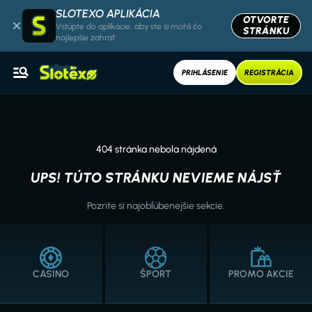
SLOTEXO APLIKÁCIA
OTVORTE
Vstúpte do aplikácie, aby ste si mohli čo
STRÁNKU
najlepšie zahrať
PRIHLÁSENIE
REGISTRÁCIA
404 stránka nebola nájdená
UPS! TÚTO STRÁNKU NEVIEME NÁJSŤ
Pozrite si najobľúbenejšie sekcie.
CASINO
ŠPORT
PROMO AKCIE