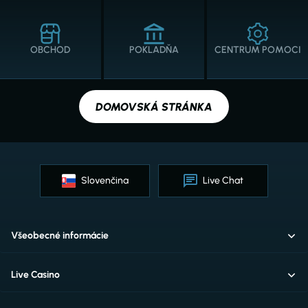
OBCHOD
POKLADŇA
CENTRUM POMOCI
DOMOVSKÁ STRÁNKA
Slovenčina
Live Chat
Všeobecné informácie
Live Casino