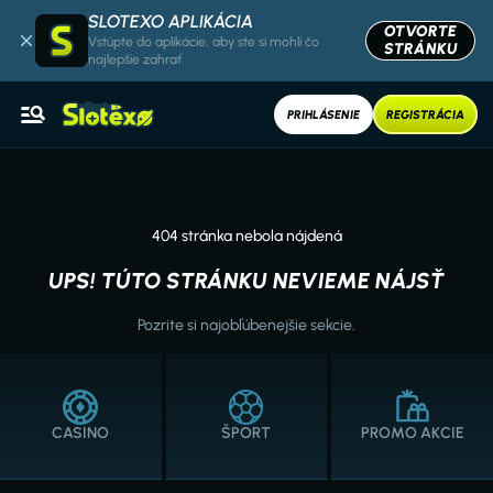
SLOTEXO APLIKÁCIA
OTVORTE
Vstúpte do aplikácie, aby ste si mohli čo
STRÁNKU
najlepšie zahrať
PRIHLÁSENIE
REGISTRÁCIA
404 stránka nebola nájdená
UPS! TÚTO STRÁNKU NEVIEME NÁJSŤ
Pozrite si najobľúbenejšie sekcie.
CASINO
ŠPORT
PROMO AKCIE