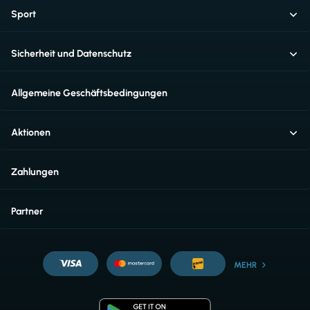
Sport
Sicherheit und Datenschutz
Allgemeine Geschäftsbedingungen
Aktionen
Zahlungen
Partner
MEHR