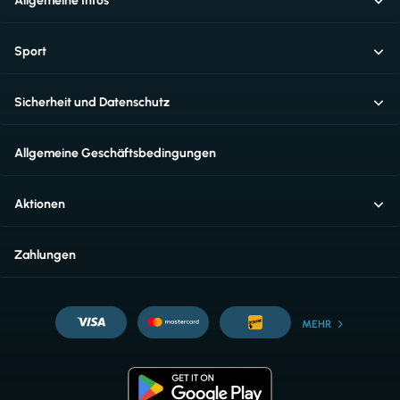
Allgemeine Infos
Sport
Sicherheit und Datenschutz
Allgemeine Geschäftsbedingungen
Aktionen
Zahlungen
MEHR