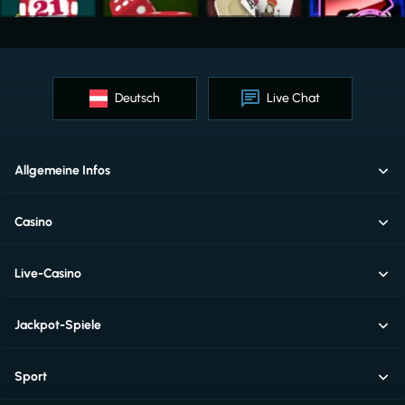
Blackjack Classic
Sic Bo
Teen Patti 20-20
Beats EX
Deutsch
Live Chat
Allgemeine Infos
Casino
Live-Casino
Jackpot-Spiele
Sport