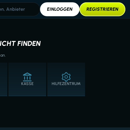
en, Anbieter
EINLOGGEN
REGISTRIEREN
NICHT FINDEN
 an.
KASSE
HILFEZENTRUM