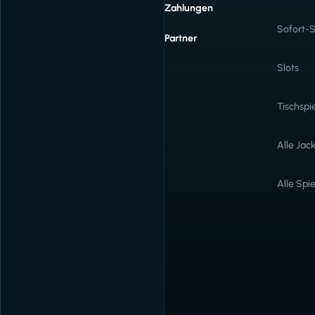
Zahlungen
Sofort-S
Partner
Slots
Tischspi
Alle Jac
Alle Spie