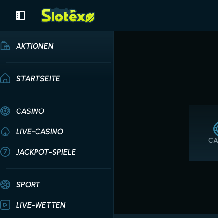
AKTIONEN
STARTSEITE
CASINO
LIVE-CASINO
CA
JACKPOT-SPIELE
SPORT
LIVE-WETTEN