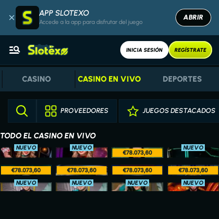
APP SLOTEXO
ABRIR
Accede a la app para disfrutar del juego
INICIA SESIÓN
REGÍSTRATE
CASINO
CASINO EN VIVO
DEPORTES
PROVEEDORES
JUEGOS DESTACADOS
TODO EL CASINO EN VIVO
NUEVO
NUEVO
NUEVO
€78.073,60
Gravity Blackjack
Gravity Roulette
Football Thrill
Rush Atom Roulette
€78.073,60
€78.073,60
€78.073,60
€78.073,60
Virtual Roulette
European Roulette
Jacks or Better
Virtual Monaco Roulette
NUEVO
NUEVO
NUEVO
NUEVO
Live Roulette
Live French Roulette
Speed Blackjack
Live Baccarat 1
NUEVO
NUEVO
NUEVO
NUEVO
Live Baccarat 1 NC
Bet On Teen Patti
Oasis Blackjack
Sic Bo
NUEVO
NUEVO
NUEVO
NUEVO