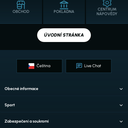
CENTRUM
OBCHOD
POKLADNA
NÁPOVĚDY
ÚVODNÍ STRÁNKA
Čeština
Live Chat
Obecné informace
Sport
Zabezpečení a soukromí