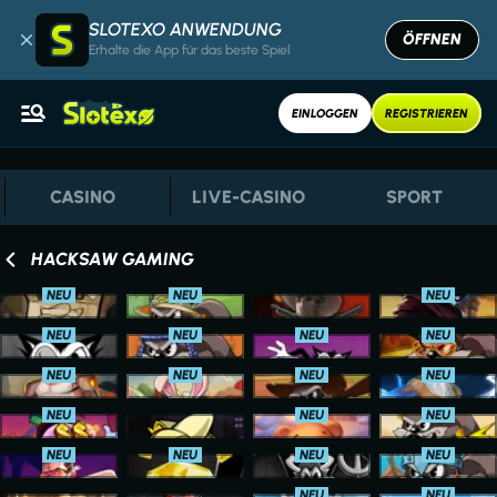
SLOTEXO ANWENDUNG
ÖFFNEN
Erhalte die App für das beste Spiel
EINLOGGEN
REGISTRIEREN
CASINO
LIVE-CASINO
SPORT
HACKSAW GAMING
NEU
NEU
NEU
Le Bandit
Le Fisherman
Wanted: Dead or a Wild
Duel at Dawn
NEU
NEU
NEU
NEU
RIP City
Le Pharaoh
Hot Ross
Le King
NEU
NEU
NEU
NEU
Fist of Destruction
Le Bunny
Le Cowboy
Ze Zeus
NEU
NEU
NEU
Danny Dollar
FRKN Bananas
Xmas Drop
Le Zeus
NEU
NEU
NEU
NEU
Miami Mayhem
The Luxe
SixSixSix
Le Viking
NEU
NEU