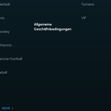
ketball
Turniere
nis
VIP
Allgemeine
Geschäftsbedingungen
hockey
chtennis
rican Football
eball
MEHR