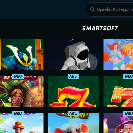
Spiele, Kategori
SMARTSOFT
rai
JetX
CricketX
NEU
NEU
NE
l of Destiny
Multi Hot 5 Super Wilds
Multi Hot 5 Deluxe
NEU
NEU
NE
le Mania
Cheesy Road Classic
Gates of Merlyn