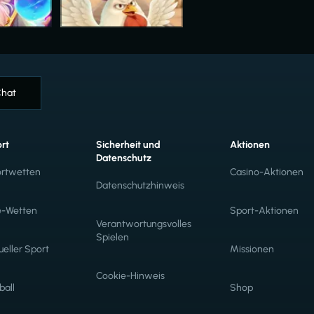
Chat
rt
Sicherheit und
Aktionen
Datenschutz
rtwetten
Casino-Aktionen
Datenschutzhinweis
e-Wetten
Sport-Aktionen
Verantwortungsvolles
Spielen
tueller Sport
Missionen
Cookie-Hinweis
ball
Shop