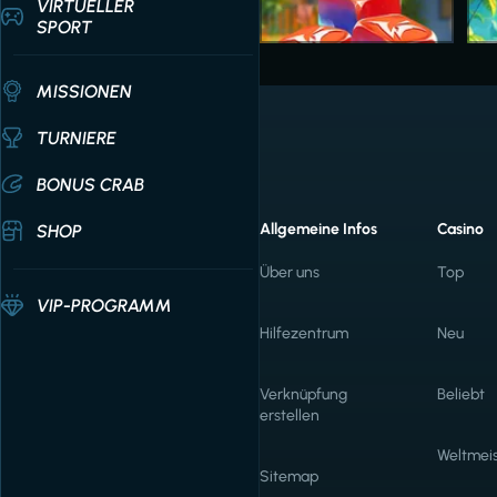
VIRTUELLER
SPORT
MISSIONEN
TURNIERE
BONUS CRAB
Allgemeine Infos
Casino
SHOP
Über uns
Top
VIP-PROGRAMM
Hilfezentrum
Neu
Verknüpfung
Beliebt
erstellen
Weltmeis
Sitemap