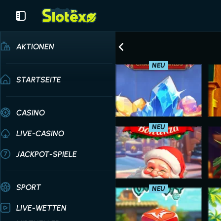
AKTIONEN
NEU
Gems Crown Charging Wilds
Samu
STARTSEITE
CASINO
NEU
LIVE-CASINO
Jingle Bell Bonanza
Whee
JACKPOT-SPIELE
SPORT
NEU
Dice Jungle
Bott
LIVE-WETTEN