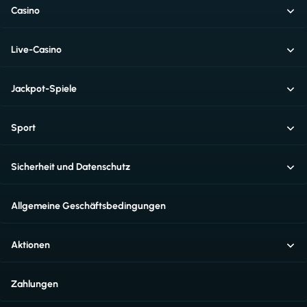
Casino
Live-Casino
Jackpot-Spiele
Sport
Sicherheit und Datenschutz
Allgemeine Geschäftsbedingungen
Aktionen
Zahlungen