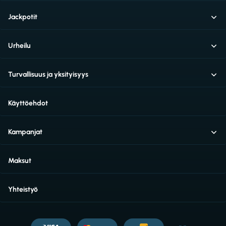
Jackpotit
Urheilu
Turvallisuus ja yksityisyys
Käyttöehdot
Kampanjat
Maksut
Yhteistyö