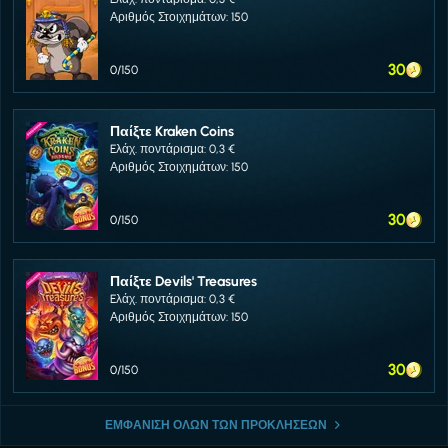
Αριθμός Στοιχημάτων: 150
30
0
/150
Παίξτε Kraken Coins
Eλάχ. ποντάρισμα: 0,3 €
Αριθμός Στοιχημάτων: 150
30
0
/150
Παίξτε Devils' Treasures
Eλάχ. ποντάρισμα: 0,3 €
Αριθμός Στοιχημάτων: 150
30
0
/150
ΕΜΦΆΝΙΣΗ ΌΛΩΝ ΤΩΝ ΠΡΟΚΛΉΣΕΩΝ