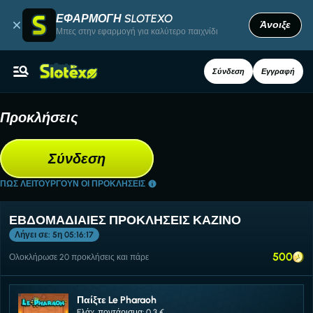
ΕΦΑΡΜΟΓΉ SLOTEXO
Άνοιξε
Μπες στην εφαρμογή για καλύτερο παιχνίδι
Σύνδεση
Εγγραφή
Προκλήσεις
Σύνδεση
ΠΏΣ ΛΕΙΤΟΥΡΓΟΎΝ ΟΙ ΠΡΟΚΛΉΣΕΙΣ
ΕΒΔΟΜΑΔΙΑΊΕΣ ΠΡΟΚΛΉΣΕΙΣ ΚΑΖΊΝΟ
Λήγει σε:
5η 05:16:17
500
Ολοκλήρωσε 20 προκλήσεις και πάρε
Παίξτε Le Pharaoh
Eλάχ. ποντάρισμα: 0,3 €