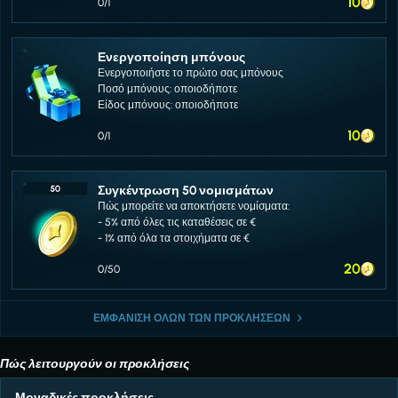
10
0
/1
Ενεργοποίηση μπόνους
Ενεργοποιήστε το πρώτο σας μπόνους
Ποσό μπόνους: οποιοδήποτε
Είδος μπόνους: οποιοδήποτε
10
0
/1
Συγκέντρωση 50 νομισμάτων
Πώς μπορείτε να αποκτήσετε νομίσματα:
- 5% από όλες τις καταθέσεις σε €
- 1% από όλα τα στοιχήματα σε €
20
0
/50
ΕΜΦΆΝΙΣΗ ΌΛΩΝ ΤΩΝ ΠΡΟΚΛΉΣΕΩΝ
Πώς λειτουργούν οι προκλήσεις
Μοναδικές προκλήσεις