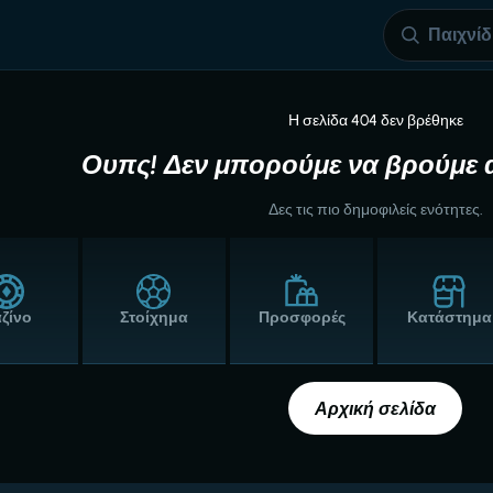
Παιχνίδ
Η σελίδα 404 δεν βρέθηκε
Ουπς! Δεν μπορούμε να βρούμε α
Δες τις πιο δημοφιλείς ενότητες.
ζίνο
Στοίχημα
Προσφορές
Κατάστημα
Αρχική σελίδα