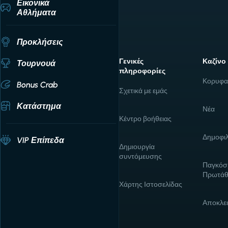
Εικονικά
Αθλήματα
Προκλήσεις
Γενικές
Καζίνο
Τουρνουά
πληροφορίες
Κορυφα
Bonus Crab
Σχετικά με εμάς
Κατάστημα
Νέα
Κέντρο βοήθειας
Δημοφι
VIP Επίπεδα
Δημιουργία
συντόμευσης
Παγκόσ
Πρωτάθ
Χάρτης Ιστοσελίδας
Αποκλει