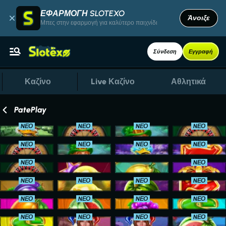
ΕΦΑΡΜΟΓΉ SLOTEXO
Άνοιξε
Μπες στην εφαρμογή για καλύτερο παιχνίδι
Σύνδεση
Εγγραφή
Καζίνο
Live Καζίνο
Αθλητικά
PatePlay
NΈΟ
NΈΟ
NΈΟ
NΈΟ
Fruit Attack 5 Pate Link
Virtual Roulette Phenom x120
Bags of Gold
Virtual Roulette Phenom x72
NΈΟ
NΈΟ
NΈΟ
NΈΟ
Virtual Roulette Phenom x500
Bags of Gold x1000
Regal Spins 20 Pate Link
Regal Spins 5 Pate Link
NΈΟ
NΈΟ
Virtual Roulette
Redfate 5
Regal Spins 5
Regal Spins 10
NΈΟ
NΈΟ
NΈΟ
NΈΟ
Regal Spins 20
Pome Race 5
Pome Race 10
Pome Race 20
NΈΟ
NΈΟ
NΈΟ
NΈΟ
Sevens Heat 5
Sevens Heat 10
Sevens Heat 20
Sevens Heat 40
NΈΟ
NΈΟ
NΈΟ
NΈΟ
Sevens Heat 100
Bufona Alegre 5
Bufona Alegre 10
Bufona Alegre 20