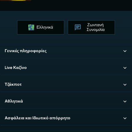
Ζωντανή
Ελληνικά
Συνομιλία
Γενικές πληροφορίες
Live Καζίνο
Τζάκποτ
Αθλητικά
Ασφάλεια και Ιδιωτικό απόρρητο