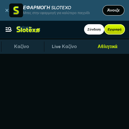
ΕΦΑΡΜΟΓΉ SLOTEXO
Άνοιξε
Μπες στην εφαρμογή για καλύτερο παιχνίδι
Σύνδεση
Εγγραφή
Καζίνο
Live Καζίνο
Αθλητικά