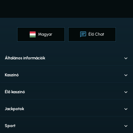
Magyar
Élő Chat
Általános információk
Kaszinó
Élő kaszinó
Jackpotok
Sport