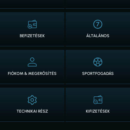
BEFIZETÉSEK
ÁLTALÁNOS
FIÓKOM & MEGERŐSÍTÉS
SPORTFOGADÁS
KIFIZETÉSEK
TECHNIKAI RÉSZ