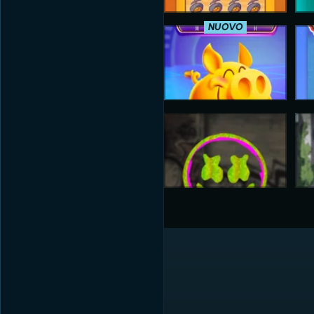
NUOVO
Magic Piggy
Om
Chaos Crew
Amaz