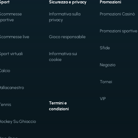
Sport
Sicurezza e privacy
Promozioni
Scommesse
Informativa sulla
Promozioni Casinò
sportive
privacy
Promozioni sportive
Scommesse live
Gioco responsabile
Sfide
Sport virtuali
Informativa sui
cookie
Negozio
Calcio
Tornei
Pallacanestro
VIP
Termini e
Tennis
condizioni
Hockey Su Ghiaccio