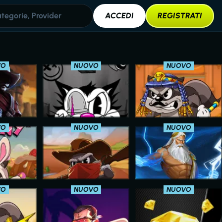
ategorie, Provider
ACCEDI
REGISTRATI
VO
NUOVO
NUOVO
RIP City
Le Pharaoh
VO
NUOVO
NUOVO
Le Cowboy
Ze Zeus
VO
NUOVO
NUOVO
Miami Mayhem
The Luxe