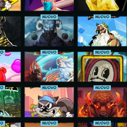
NUOVO
NUOVO
Stormforged
Zeus Ze Zecond
VO
NUOVO
NUOVO
Eternal Duel
Book Of Time
VO
NUOVO
NUOVO
Le Hooligan
Darkside Prairie: Magical Beast
VO
NUOVO
NUOVO