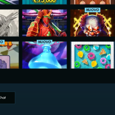
NUOVO
Warrior Ways
Klowns
VO
NUOVO
Bouncy Bombs
Cash Pool
Chat