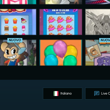
Nom
Queen Treasure
Toshi Video Club
NUOVO
NUO
ing Miceketeers
Balloons
Benny The Beer
Italiano
Live 