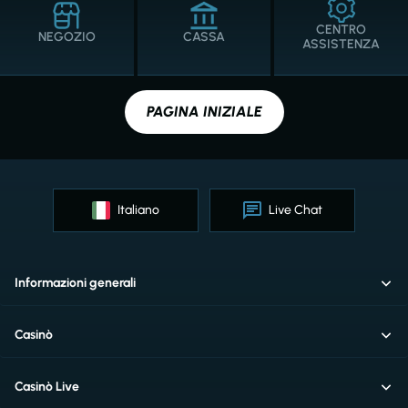
CENTRO
NEGOZIO
CASSA
ASSISTENZA
PAGINA INIZIALE
Italiano
Live Chat
Informazioni generali
Casinò
Casinò Live