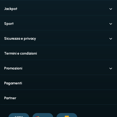
Jackpot
Sport
Sicurezza e privacy
Termini e condizioni
Promozioni
Pagamenti
Partner