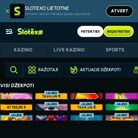
SLOTEXO LIETOTNE
ATVĒRT
Izmanto lietotni labākai spēles pieredzei
PIETEIKTIES
REĢISTRĒTIES
KAZINO
LIVE KAZINO
SPORTS
RAŽOTĀJI
AKTUĀLIE DŽEKPOTI
VISI DŽEKPOTI
JAUNS
1334,08 €
Lucky Lady's Charm Deluxe
Wish of a Lifetime: Hold & Win
Chip Runner
Purple Hot
JAUNS
JAUNS
JAUNS
1334,08 €
47 163,90 €
Art of Gold - Golden Coins Link
9 Balls
Turbo Diamonds: Hold & Win
Clover Coins 4x4 Unlimited Fortune
JAUNS
JAUNS
JAUNS
Mad Hit Gold
Pixel Samurai
Coins Of Ra Power Hold & Win
25 Coins Grand Gold Edition
JAUNS
JAUNS
JAUNS
515 218,94 €
Gorilla Blast - Hold & Hit 3x3
Tropical Pop Jackpot Play
Ronaldinho's Streetball Bonanza
Gemblitz Bonanza Deluxe
JAUNS