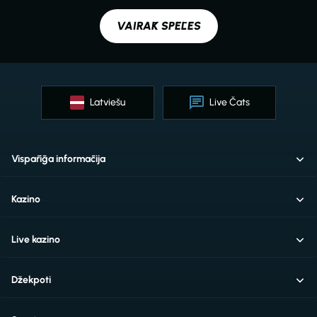
1334,08 €
3453,38 €
65 674,70 €
40 Bulky Fruits Buy Bonus
Rooster's Gold: Hold & Win
Hot & Spicy JACKPOT
777 Strike
JAUNS
JAUNS
JAUNS
VAIRĀK SPĒLES
Golden Crown 40
Olympus Rivals
Badge of Ra (Hold and Win)
Book of the Egyptian Buffalo
Latviešu
Live Čats
Vispārīga informācija
Kazino
Live kazino
Džekpoti