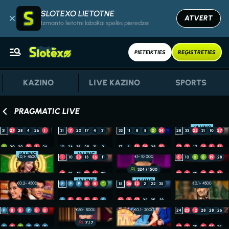
SLOTEXO LIETOTNE
ATVĒRT
Izmanto lietotni labākai spēles pieredzei
PIETEIKTIES
REĢISTRĒTIES
KAZINO
LIVE KAZINO
SPORTS
PRAGMATIC LIVE
JAUNS
€
0,1
- 20 000
€
0,1
- 20 000
€
0,1
- 20 000
€
0,1
- 20 000
31
27
28
4
26
1
31
7
20
17
4
31
33
11
8
8
0
34
28
33
25
31
10
27
Speed Roulette
Gold Saloon VIP Speed Roulette
Mega Roulette
Roulette 16 - Swedish
0
20
29
21
1
26
10
26
35
28
31
2
17
4
18
34
28
30
27
7
17
14
5
14
JAUNS
JAUNS
€
0,1
- 4600
€
0,1
- 5000
€
1
- 10 000
€
0,1
- 20 000
1
10
23
13
16
11
5
10
0
0
19
28
Money Time
Gates of Olympus Roulette
ONE Blackjack 1
Roulette Germany - Deutsches Roulette
13
22
12
33
22
7
7
20
36
6
1
9
18
20
11
15
6
35
19
13
16
3
1
0
324 / 1500
12
31
17
32
16
29
19
3
35
12
21
16
23
36
13
26
7
33
31
0
JAUNS
JAUNS
€
0,2
- 4500
€
0,2
- 2500
€
0,5
- 20 000
€
0,1
- 4500
P
P
P
B
B
T
15
36
12
2
22
35
Sweet Bonanza Candyland
Amazing Baccarat
Crystal Roulette
Snakes & Ladders Live
31
36
23
17
11
30
24
11
23
31
13
9
P
B
B
B
B
P
30
9
27
22
35
33
15
17
16
36
€
0,2
- 10 000
€
50
- 5000
€
0,1
- 2000
€
0,1
- 1000
P
B
B
P
B
B
24
23
12
28
28
26
Speed Baccarat A
Blackjack 77 - Ruby
Mega Wheel
Lucky 6 Roulette
B
P
B
6
22
17
16
12
32
7 / 7
P
B
T
P
P
P
27
7
35
5
34
35