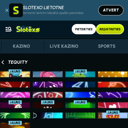
SLOTEXO LIETOTNE
ATVĒRT
Izmanto lietotni labākai spēles pieredzei
PIETEIKTIES
REĢISTRĒTIES
KAZINO
LIVE KAZINO
SPORTS
TEQUITY
JAUNS
JAUNS
Cats Balls
K-Pop Drop
Cross The Lake
Plinko
HiLo
Dice
Diamonds
Mines
Keno
Wheel
Video Poker
Limbo
JAUNS
JAUNS
JAUNS
Cross the Road
Roulette
Slider
Blackjack
JAUNS
Dragon's Tower
Crash
Baccarat
Royal Drop
JAUNS
Coinflip