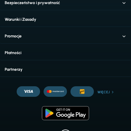
Bezpieczeństwo i prywatność
Warunki i Zasady
Promocje
Płatności
Partnerzy
WIĘCEJ