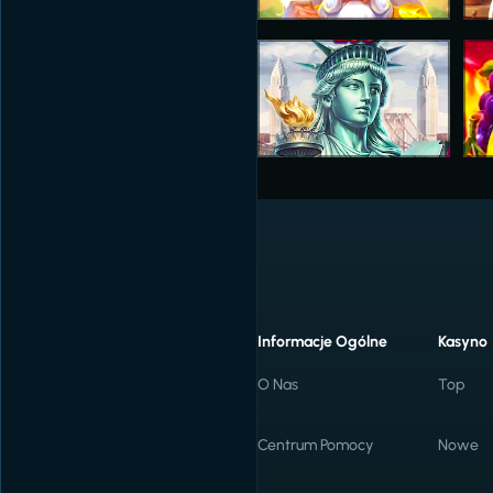
Legacy of Liberty
Flam
Informacje Ogólne
Kasyno
O Nas
Top
Centrum Pomocy
Nowe