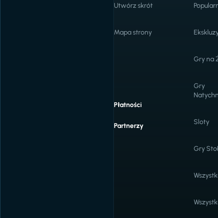
Utwórz skrót
Popular
Mapa strony
Eksklu
Gry na
Gry
Natych
Płatności
Sloty
Partnerzy
Gry St
Wszystk
Wszystk