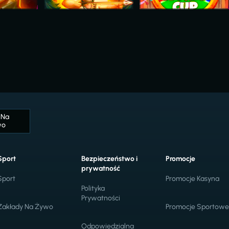
 Na
wo
Sport
Bezpieczeństwo i
Promocje
prywatność
Sport
Promocje Kasyna
Polityka
Prywatności
Zakłady Na Żywo
Promocje Sportowe
Odpowiedzialna