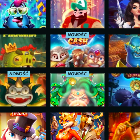
 Wild
Bobby Woods
Bandidos Cash
NOWOŚĆ
Piranha
Vikings Wild Cash
Genie Respins
NOWOŚĆ
NOWOŚĆ
how Circus
Wealth of Legends
Kraken Coins
it Winpot Deluxe
Tail of Crime
John's Book