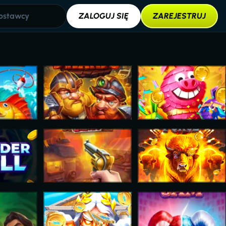
Dostawcy
ZALOGUJ SIĘ
ZAREJESTRUJ
Lucky Dwarfs
Pinatas Festival
Bandidos Bang!
Buffalo Force
d
Cash of Gods
Joker Jam