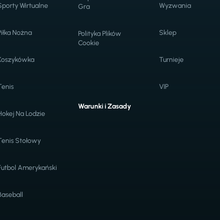
Sporty Wirtualne
Wyzwania
Gra
Piłka Nożna
Sklep
Polityka Plików
Cookie
Koszykówka
Turnieje
Tenis
VIP
Warunki i Zasady
Hokej Na Lodzie
Tenis Stołowy
Futbol Amerykański
Baseball