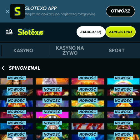
SLOTEXO APP
OTWÓRZ
Wejdź do aplikacji po najlepszą rozgrywkę
ZALOGUJ SIĘ
ZAREJESTRUJ
KASYNO NA
KASYNO
SPORT
ŻYWO
SPINOMENAL
NOWOŚĆ
NOWOŚĆ
NOWOŚĆ
Story Of Amaterasu
Majestic King
Volcano Power - Hold & Hit 3x3
Coin Freeze - Hold & Hit 3x3
NOWOŚĆ
NOWOŚĆ
NOWOŚĆ
NOWOŚĆ
Baba Yaga Tales 2
Majestic Joker
Book Of Medusa
3 Magical Genies
NOWOŚĆ
NOWOŚĆ
NOWOŚĆ
NOWOŚĆ
3 Fortune Mummies
3 Irish Treasures
Celtic Coins - Hold & Hit 3x3
The North Star Express - Hold & Hit 3x3
NOWOŚĆ
NOWOŚĆ
NOWOŚĆ
NOWOŚĆ
Magical Genie Hold Hit 3x3
New Year's Eve Fortune 2
Gorilla Blast - Hold & Hit 3x3
Queen Of The Shogun
NOWOŚĆ
NOWOŚĆ
NOWOŚĆ
Kami Reign
Majestic Claws - Hold & Hit
Penny Fruits Xtreme
Gorilla Fury - Hold & Hit
NOWOŚĆ
NOWOŚĆ
NOWOŚĆ
NOWOŚĆ
Zeus Unchained - Hold & Hit
Book Of Irish Treasures 2
Midnight Pack - Hold & Hit
Majestic Jaguar