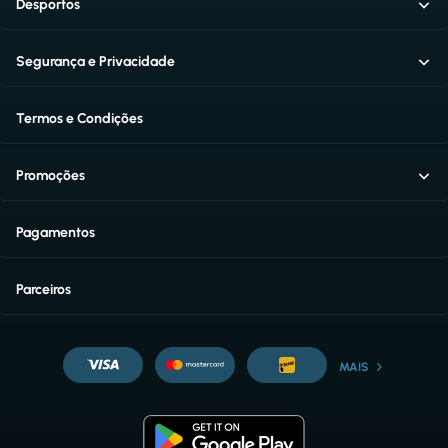
Desportos
Segurança e Privacidade
Termos e Condições
Promoções
Pagamentos
Parceiros
MAIS