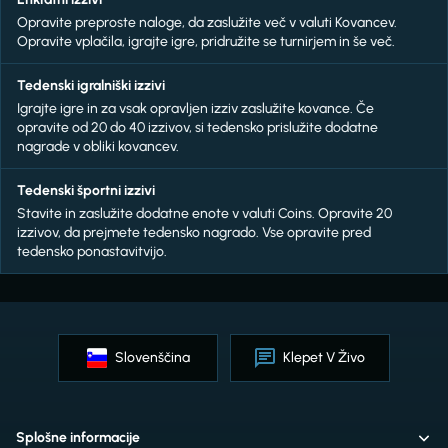
Opravite preproste naloge, da zaslužite več v valuti Kovancev.
Opravite vplačila, igrajte igre, pridružite se turnirjem in še več.
Tedenski igralniški izzivi
Igrajte igre in za vsak opravljen izziv zaslužite kovance. Če
opravite od 20 do 40 izzivov, si tedensko prislužite dodatne
nagrade v obliki kovancev.
Tedenski športni izzivi
Stavite in zaslužite dodatne enote v valuti Coins. Opravite 20
izzivov, da prejmete tedensko nagrado. Vse opravite pred
tedensko ponastavitvijo.
Slovenščina
Klepet V Živo
Splošne informacije