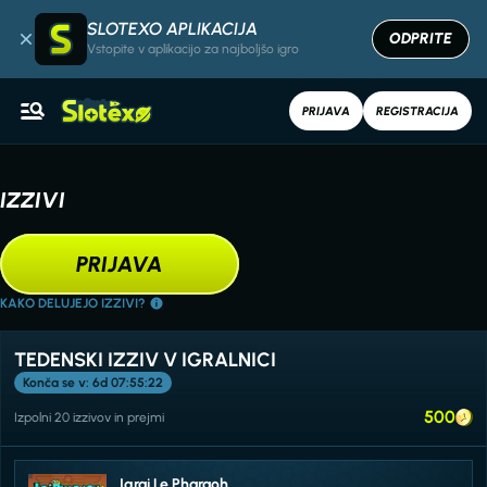
SLOTEXO APLIKACIJA
ODPRITE
Vstopite v aplikacijo za najboljšo igro
PRIJAVA
REGISTRACIJA
IZZIVI
PRIJAVA
KAKO DELUJEJO IZZIVI?
TEDENSKI IZZIV V IGRALNICI
Konča se v:
6d 07:55:22
500
Izpolni 20 izzivov in prejmi
Igraj Le Pharaoh