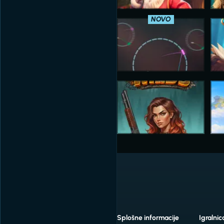
NOVO
Marble Bounce
Gryp
Riot: Urban Wilds
Light
Splošne informacije
Igralnic