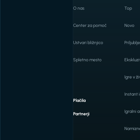
O nas
Top
Center za pomoč
Novo
Ustvari bližnjico
Priljublj
Spletno mesto
Ekskluz
Igre v ž
Instant 
Plačila
Igralni 
Partnerji
Namizne