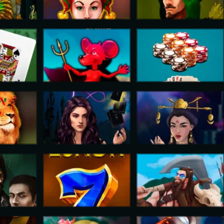
Benny's the Biggest Game
Baccarat
Queen of Spades
Book of Amaterasu
Fruits Of Luxor
The Myth