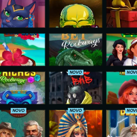
patras Gems Rockways
The Rite
Merry scary Chris
 Tiki Bar
Primal Bet Rockways
Pinup Dolls
NOVO
NOV
n Riches Rockways
Riot 2
Loot the Train
NOVO
NOVO
NOV
Wild Bet
Book of Anksunamun Rockways
Zeus The Thunder