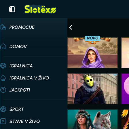
PROMOCIJE
NOVO
Tessa Hunt and the Golden Sands
Orig
DOMOV
IGRALNICA
IGRALNICA V ŽIVO
Riot
Purple
JACKPOTI
ŠPORT
Wild Spirit
STAVE V ŽIVO