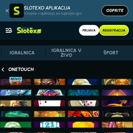
SLOTEXO APLIKACIJA
ODPRITE
Vstopite v aplikacijo za najboljšo igro
PRIJAVA
REGISTRACIJA
IGRALNICA V
IGRALNICA
ŠPORT
ŽIVO
ONETOUCH
NOVO
Grand Hotel Royale
Traveling Treasures Africa
Russian Poker
Baccarat
Sea Treasure
Raiden Medal Burst
Stone Gaze
Bonus Track
God Hand
Baccarat No Commission
Teen Patti
Grand Heist Feature Buy
Neon 2077
Snack Blast
Fire Combo
Steam Vault
In Between Poker
Blackjack Classic Perfect Pairs
Keno Rush
Ryse of Rome